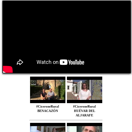
#CiceroneRural
#CiceroneRural
BENACAZÓN
HUÉVAR DEL
ALJARAFE