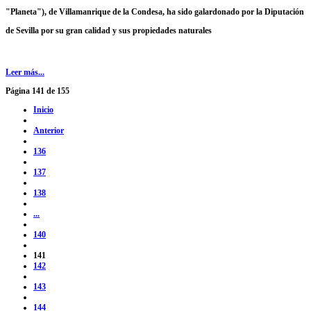
"Planeta"), de Villamanrique de la Condesa, ha sido galardonado por la Diputación
de Sevilla por su gran calidad y sus propiedades naturales
Leer más...
Página 141 de 155
Inicio
Anterior
136
137
138
...
140
141
142
143
144