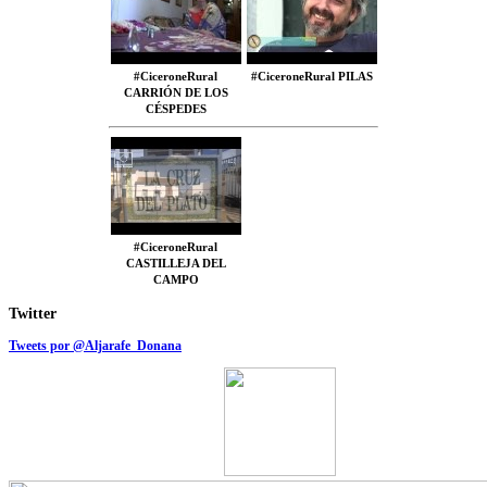
#CiceroneRural
#CiceroneRural PILAS
CARRIÓN DE LOS
CÉSPEDES
#CiceroneRural
CASTILLEJA DEL
CAMPO
Twitter
Tweets por @Aljarafe_Donana