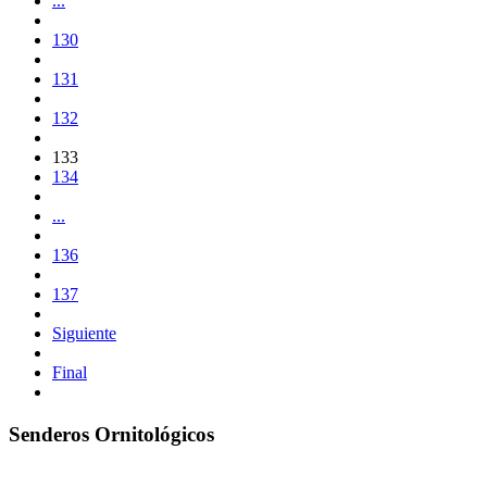
...
130
131
132
133
134
...
136
137
Siguiente
Final
Senderos Ornitológicos