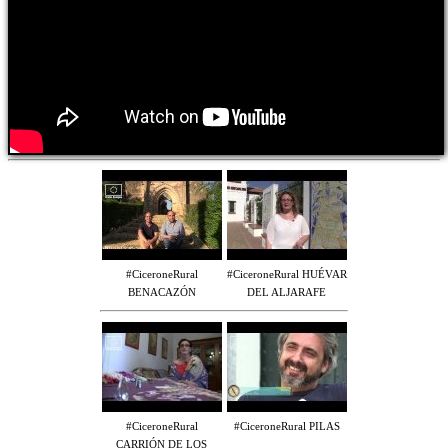
#CiceroneRural
#CiceroneRural HUÉVAR
BENACAZÓN
DEL ALJARAFE
#CiceroneRural
#CiceroneRural PILAS
CARRIÓN DE LOS