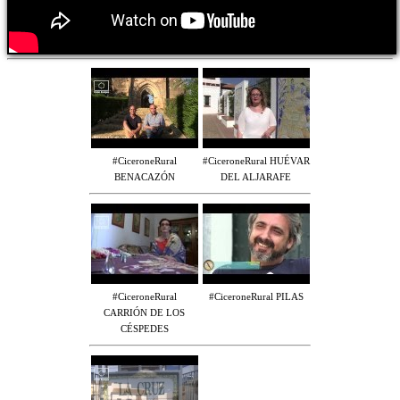
#CiceroneRural
#CiceroneRural HUÉVAR
BENACAZÓN
DEL ALJARAFE
#CiceroneRural
#CiceroneRural PILAS
CARRIÓN DE LOS
CÉSPEDES