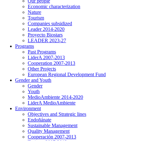
Our people
Economic characterization
Nature
Tourism
Companies subsidized
Leader 2014-2020
Proyecto Biostars
LEADER 2023-27
Programs
Past Programs
LiderA 2007-2013
Cooperation 2007-2013
Other Projects
European Regional Development Fund
Gender and Youth
Gender
Youth
MedioAmbiente 2014-2020
LiderA MedioAmbiente
Environment
Objectives and Strategic lines
Endoñánate
Sustainable Management
Quality Management
Cooperación 2007-2013