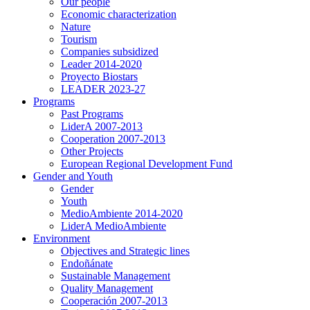
Our people
Economic characterization
Nature
Tourism
Companies subsidized
Leader 2014-2020
Proyecto Biostars
LEADER 2023-27
Programs
Past Programs
LiderA 2007-2013
Cooperation 2007-2013
Other Projects
European Regional Development Fund
Gender and Youth
Gender
Youth
MedioAmbiente 2014-2020
LiderA MedioAmbiente
Environment
Objectives and Strategic lines
Endoñánate
Sustainable Management
Quality Management
Cooperación 2007-2013