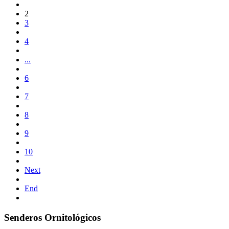
2
3
4
...
6
7
8
9
10
Next
End
Senderos Ornitológicos