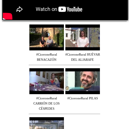
#CiceroneRural
#CiceroneRural HUÉVAR
BENACAZÓN
DEL ALJARAFE
#CiceroneRural
#CiceroneRural PILAS
CARRIÓN DE LOS
CÉSPEDES