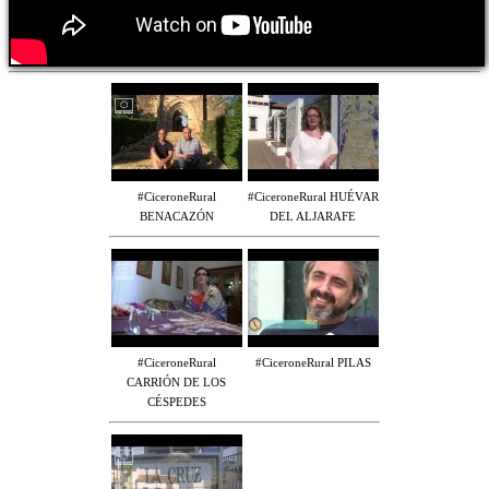
#CiceroneRural
#CiceroneRural HUÉVAR
BENACAZÓN
DEL ALJARAFE
#CiceroneRural
#CiceroneRural PILAS
CARRIÓN DE LOS
CÉSPEDES