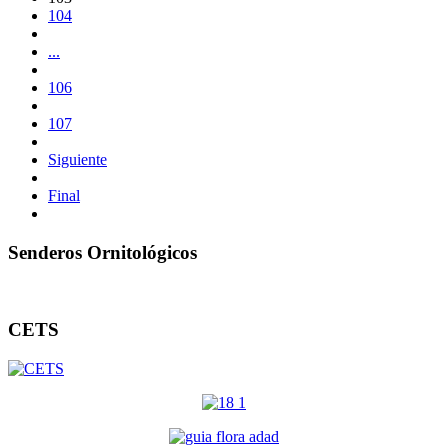
104
...
106
107
Siguiente
Final
Senderos Ornitológicos
CETS