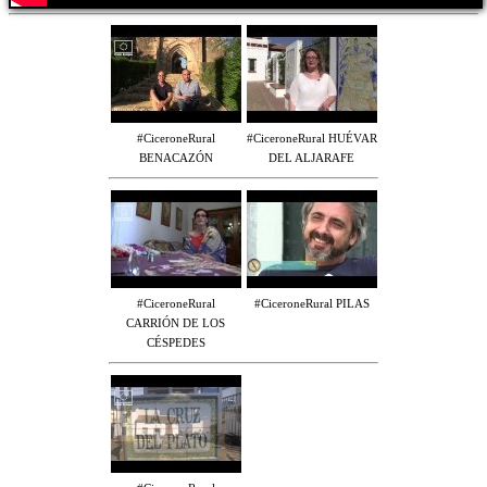
#CiceroneRural
#CiceroneRural HUÉVAR
BENACAZÓN
DEL ALJARAFE
#CiceroneRural
#CiceroneRural PILAS
CARRIÓN DE LOS
CÉSPEDES