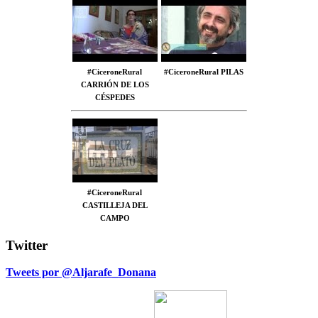
#CiceroneRural
#CiceroneRural PILAS
CARRIÓN DE LOS
CÉSPEDES
#CiceroneRural
CASTILLEJA DEL
CAMPO
Twitter
Tweets por @Aljarafe_Donana