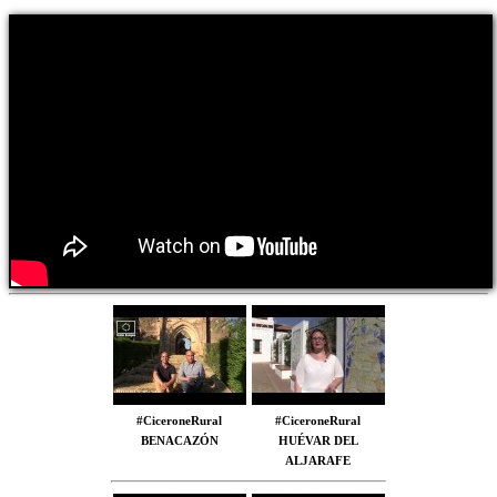
#CiceroneRural
#CiceroneRural
BENACAZÓN
HUÉVAR DEL
ALJARAFE