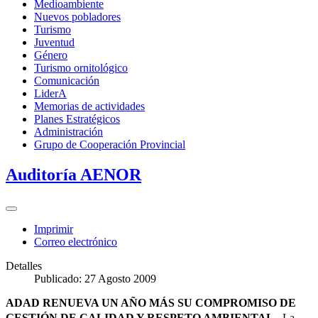
Medioambiente
Nuevos pobladores
Turismo
Juventud
Género
Turismo ornitológico
Comunicación
LiderA
Memorias de actividades
Planes Estratégicos
Administración
Grupo de Cooperación Provincial
Auditoría AENOR
Imprimir
Correo electrónico
Detalles
Publicado: 27 Agosto 2009
ADAD RENUEVA UN AÑO MÁS SU COMPROMISO DE
GESTIÓN DE CALIDAD Y RESPETO AMBIENTAL
La