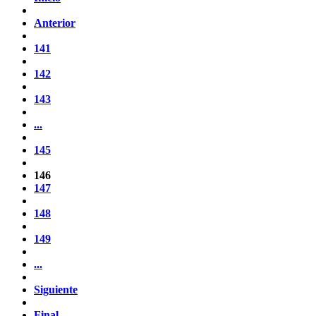
Anterior
141
142
143
...
145
146
147
148
149
...
Siguiente
Final