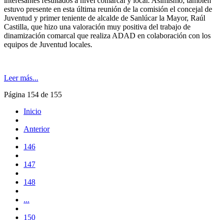
interesantes resultados a nivel comarcal y local. Asimismo, también
estuvo presente en esta última reunión de la comisión el concejal de
Juventud y primer teniente de alcalde de Sanlúcar la Mayor, Raúl
Castilla, que hizo una valoración muy positiva del trabajo de
dinamización comarcal que realiza ADAD en colaboración con los
equipos de Juventud locales.
Leer más...
Página 154 de 155
Inicio
Anterior
146
147
148
...
150