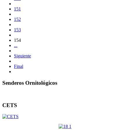
151
152
153
154
...
Siguiente
Final
Senderos Ornitológicos
CETS