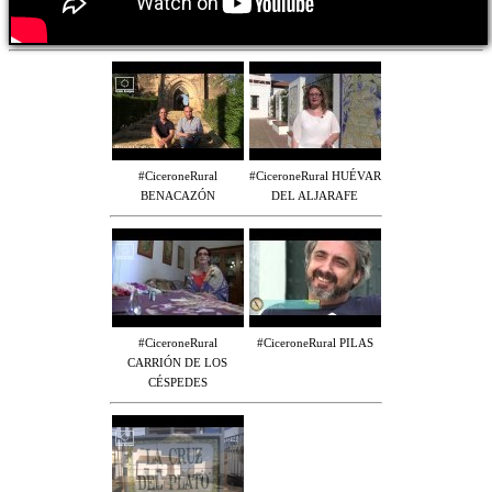
#CiceroneRural
#CiceroneRural HUÉVAR
BENACAZÓN
DEL ALJARAFE
#CiceroneRural
#CiceroneRural PILAS
CARRIÓN DE LOS
CÉSPEDES