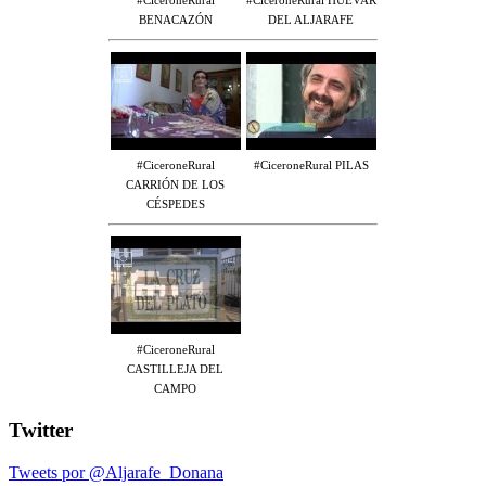
#CiceroneRural
#CiceroneRural HUÉVAR
BENACAZÓN
DEL ALJARAFE
#CiceroneRural
#CiceroneRural PILAS
CARRIÓN DE LOS
CÉSPEDES
#CiceroneRural
CASTILLEJA DEL
CAMPO
Twitter
Tweets por @Aljarafe_Donana