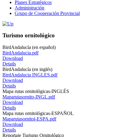
Planes Estratégicos
Administración
Grupo de Cooperación Provincial
Turismo ornitológico
BirdAndalucía (en español)
BirdAndalucia.pdf
Download
Details
BirdAndalucía (en inglés)
BirdAndalucia INGLES.pdf
Download
Details
Mapa rutas ornitológicas-INGLÉS
Maparutasornito-INGL.pdf
Download
Details
Mapa rutas ornitológicas-ESPAÑOL
Maparutasornitol-ESPA.pdf
Download
Details
Reportaje Turismo Ornitológico