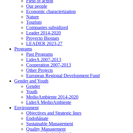
Field of action
Our people
Economic characterization
Nature
Tourism
Companies subsidized
Leader 2014-2020
Proyecto Biostars
LEADER 2023-27
Programs
Past Programs
LiderA 2007-2013
Cooperation 2007-2013
Other Projects
European Regional Development Fund
Gender and Youth
Gender
Youth
MedioAmbiente 2014-2020
LiderA MedioAmbiente
Environment
Objectives and Strategic lines
Endoñánate
Sustainable Management
Quality Management