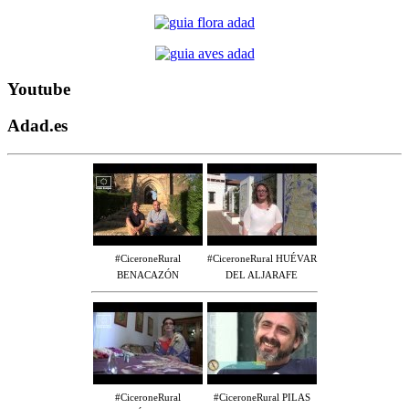
Youtube
Adad.es
#CiceroneRural
#CiceroneRural HUÉVAR
BENACAZÓN
DEL ALJARAFE
#CiceroneRural
#CiceroneRural PILAS