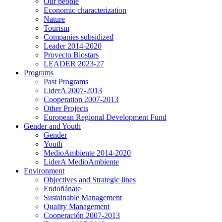
Our people
Economic characterization
Nature
Tourism
Companies subsidized
Leader 2014-2020
Proyecto Biostars
LEADER 2023-27
Programs
Past Programs
LiderA 2007-2013
Cooperation 2007-2013
Other Projects
European Regional Development Fund
Gender and Youth
Gender
Youth
MedioAmbiente 2014-2020
LiderA MedioAmbiente
Environment
Objectives and Strategic lines
Endoñánate
Sustainable Management
Quality Management
Cooperación 2007-2013