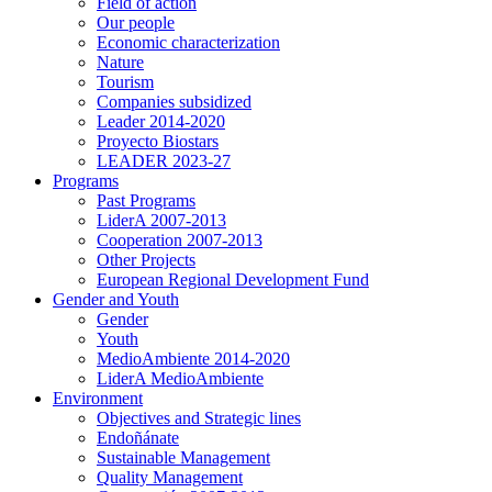
Field of action
Our people
Economic characterization
Nature
Tourism
Companies subsidized
Leader 2014-2020
Proyecto Biostars
LEADER 2023-27
Programs
Past Programs
LiderA 2007-2013
Cooperation 2007-2013
Other Projects
European Regional Development Fund
Gender and Youth
Gender
Youth
MedioAmbiente 2014-2020
LiderA MedioAmbiente
Environment
Objectives and Strategic lines
Endoñánate
Sustainable Management
Quality Management