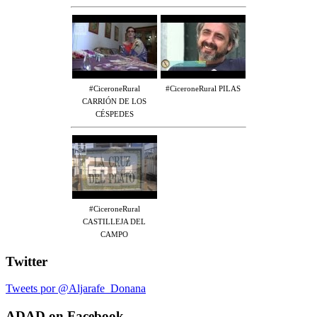
#CiceroneRural
#CiceroneRural PILAS
CARRIÓN DE LOS
CÉSPEDES
#CiceroneRural
CASTILLEJA DEL
CAMPO
Twitter
Tweets por @Aljarafe_Donana
ADAD on Facebook