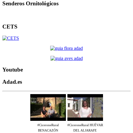
Senderos Ornitológicos
CETS
Youtube
Adad.es
#CiceroneRural
#CiceroneRural HUÉVAR
BENACAZÓN
DEL ALJARAFE