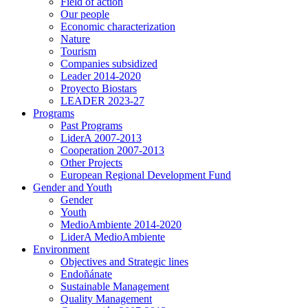
Field of action
Our people
Economic characterization
Nature
Tourism
Companies subsidized
Leader 2014-2020
Proyecto Biostars
LEADER 2023-27
Programs
Past Programs
LiderA 2007-2013
Cooperation 2007-2013
Other Projects
European Regional Development Fund
Gender and Youth
Gender
Youth
MedioAmbiente 2014-2020
LiderA MedioAmbiente
Environment
Objectives and Strategic lines
Endoñánate
Sustainable Management
Quality Management