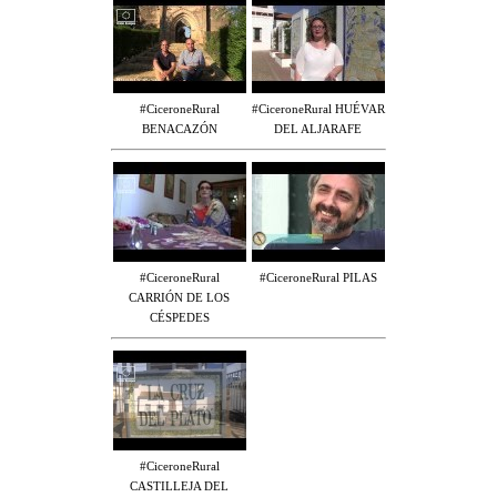
#CiceroneRural
#CiceroneRural HUÉVAR
BENACAZÓN
DEL ALJARAFE
#CiceroneRural
#CiceroneRural PILAS
CARRIÓN DE LOS
CÉSPEDES
#CiceroneRural
CASTILLEJA DEL