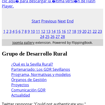
clic aqu� para descargar la �ltima versi�n de Flash
Player.
Start
Previous
Next
End
1
2
3
4
5
6
7
8
9
10
11
12
13
14
15
16
17
18
19
20
21
22
23
24
25
26
27
28
Joomla gallery
extension. Powered by FlippingBook.
Grupo
de Desarrollo Rural
¿Qué es la Sevilla Rural?
Partenariado: Los GDR Sevillanos
Programa, Normativas y modelos
Órganos de Gestión
Proyectos
Comunicación GDR
Actualidad
Twitter response: "Could not authenticate you."