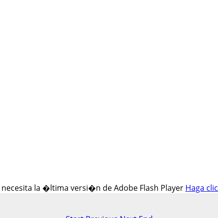
 y necesita la �ltima versi�n de Adobe Flash Player
Haga cli