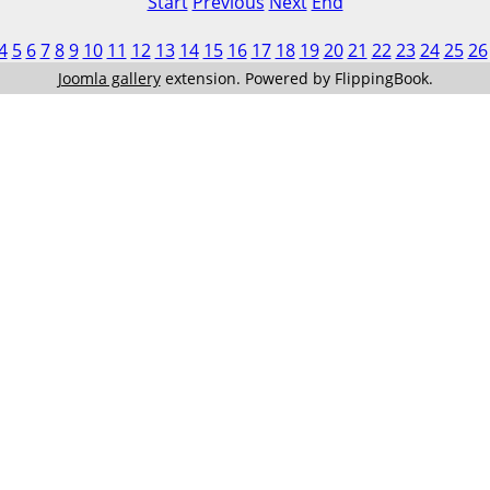
Start
Previous
Next
End
4
5
6
7
8
9
10
11
12
13
14
15
16
17
18
19
20
21
22
23
24
25
26
Joomla gallery
extension. Powered by FlippingBook.