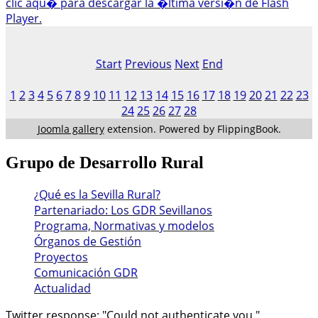
clic aqu� para descargar la �ltima versi�n de Flash
Player.
Start
Previous
Next
End
1
2
3
4
5
6
7
8
9
10
11
12
13
14
15
16
17
18
19
20
21
22
23
24
25
26
27
28
Joomla gallery
extension. Powered by FlippingBook.
Grupo
de Desarrollo Rural
¿Qué es la Sevilla Rural?
Partenariado: Los GDR Sevillanos
Programa, Normativas y modelos
Órganos de Gestión
Proyectos
Comunicación GDR
Actualidad
Twitter response: "Could not authenticate you."