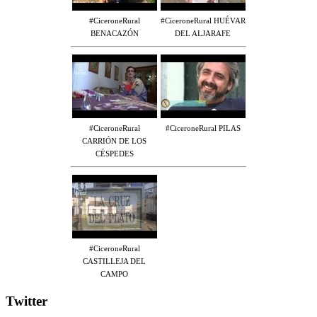
#CiceroneRural
#CiceroneRural HUÉVAR
BENACAZÓN
DEL ALJARAFE
#CiceroneRural
#CiceroneRural PILAS
CARRIÓN DE LOS
CÉSPEDES
#CiceroneRural
CASTILLEJA DEL
CAMPO
Twitter