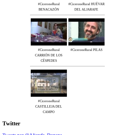
#CiceroneRural
#CiceroneRural HUÉVAR
BENACAZÓN
DEL ALJARAFE
#CiceroneRural
#CiceroneRural PILAS
CARRIÓN DE LOS
CÉSPEDES
#CiceroneRural
CASTILLEJA DEL
CAMPO
Twitter