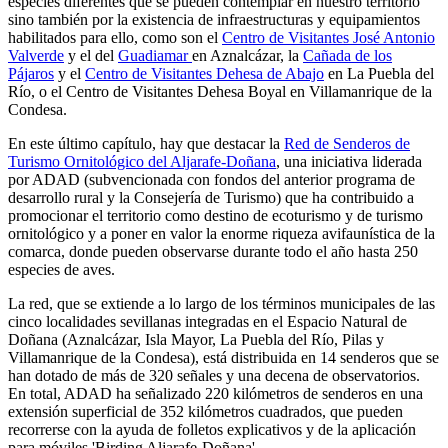
especies diferentes que se pueden contemplar en nuestro territorio
sino también por la existencia de infraestructuras y equipamientos
habilitados para ello, como son el
Centro de Visitantes José Antonio
Valverde
y el del
Guadiamar
en Aznalcázar, la
Cañada de los
Pájaros
y el
Centro de Visitantes Dehesa de Abajo
en La Puebla del
Río, o el Centro de Visitantes Dehesa Boyal en Villamanrique de la
Condesa.
En este último capítulo, hay que destacar la
Red de Senderos de
Turismo Ornitológico del Aljarafe-Doñana
, una iniciativa liderada
por ADAD (subvencionada con fondos del anterior programa de
desarrollo rural y la Consejería de Turismo) que ha contribuido a
promocionar el territorio como destino de ecoturismo y de turismo
ornitológico y a poner en valor la enorme riqueza avifaunística de la
comarca, donde pueden observarse durante todo el año hasta 250
especies de aves.
La red, que se extiende a lo largo de los términos municipales de las
cinco localidades sevillanas integradas en el Espacio Natural de
Doñana (Aznalcázar, Isla Mayor, La Puebla del Río, Pilas y
Villamanrique de la Condesa), está distribuida en 14 senderos que se
han dotado de más de 320 señales y una decena de observatorios.
En total, ADAD ha señalizado 220 kilómetros de senderos en una
extensión superficial de 352 kilómetros cuadrados, que pueden
recorrerse con la ayuda de folletos explicativos y de la aplicación
para móviles 'Birding Aljarafe-Doñana'.