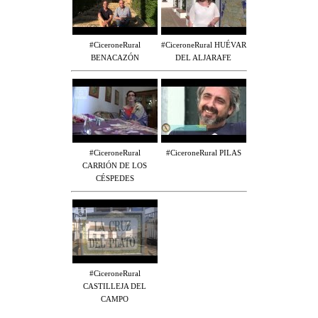
#CiceroneRural
#CiceroneRural HUÉVAR
BENACAZÓN
DEL ALJARAFE
#CiceroneRural
#CiceroneRural PILAS
CARRIÓN DE LOS
CÉSPEDES
#CiceroneRural
CASTILLEJA DEL
CAMPO