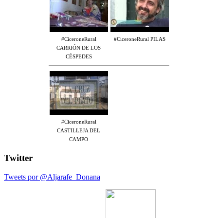
#CiceroneRural
#CiceroneRural PILAS
CARRIÓN DE LOS
CÉSPEDES
#CiceroneRural
CASTILLEJA DEL
CAMPO
Twitter
Tweets por @Aljarafe_Donana