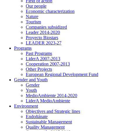
Field of action
Our people
Economic characterization
Nature
Tourism
Companies subsidized
Leader 2014-2020
Proyecto Biostars
LEADER 2023-27
Programs
Past Programs
LiderA 2007-2013
Cooperation 2007-2013
Other Projects
European Regional Development Fund
Gender and Youth
Gender
Youth
MedioAmbiente 2014-2020
LiderA MedioAmbiente
Environment
Objectives and Strategic lines
Endoñánate
Sustainable Management
Quality Management