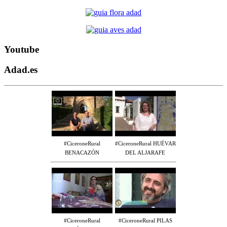
Youtube
Adad.es
#CiceroneRural
#CiceroneRural HUÉVAR
BENACAZÓN
DEL ALJARAFE
#CiceroneRural
#CiceroneRural PILAS