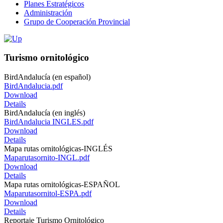
Planes Estratégicos
Administración
Grupo de Cooperación Provincial
Turismo ornitológico
BirdAndalucía (en español)
BirdAndalucia.pdf
Download
Details
BirdAndalucía (en inglés)
BirdAndalucia INGLES.pdf
Download
Details
Mapa rutas ornitológicas-INGLÉS
Maparutasornito-INGL.pdf
Download
Details
Mapa rutas ornitológicas-ESPAÑOL
Maparutasornitol-ESPA.pdf
Download
Details
Reportaje Turismo Ornitológico