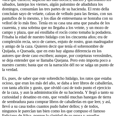
sábados, lantejas los viernes, algún palomino de añadidura los
domingos, consumían las tres partes de su hacienda. El resto della
concluían sayo de velarte, calzas de velludo para las fiestas, con sus
pantuflos de lo mesmo, y los días de entresemana se honraba con su
vellorí de lo más fino. Tenía en su casa una ama que pasaba de los
cuarenta, y una sobrina que no llegaba a los veinte, y un mozo de
campo y plaza, que así ensillaba el rocín como tomaba la podadera.
Frisaba la edad de nuestro hidalgo con los cincuenta años; era de
complexión recia, seco de carnes, enjuto de rostro, gran madrugador
y amigo de la caza. Quieren decir que tenía el sobrenombre de
Quijada, o Quesada, que en esto hay alguna diferencia en los
autores que deste caso escriben; aunque, por conjeturas verosímiles,
se deja entender que se llamaba Quejana. Pero esto importa poco a
nuestro cuento; basta que en la narración dél no se salga un punto de
la verdad.
Es, pues, de saber que este sobredicho hidalgo, los ratos que estaba
ocioso, que eran los más del año, se daba a leer libros de caballerías,
con tanta afición y gusto, que olvidó casi de todo punto el ejercicio
de la caza, y aun la administración de su hacienda. Y llegó a tanto su
curiosidad y desatino en esto, que vendió muchas hanegas de tierra
de sembradura para comprar libros de caballerías en que leer, y así,
llevó a su casa todos cuantos pudo haber dellos; y de todos,
ningunos le parecían tan bien como los que compuso el famoso
Feliciano de Silva, porque la claridad de su prosa y aquellas