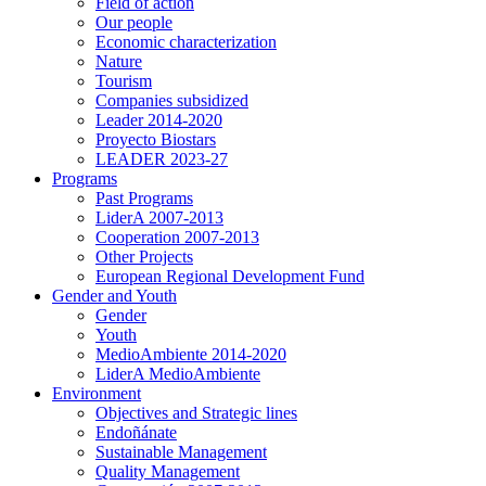
Field of action
Our people
Economic characterization
Nature
Tourism
Companies subsidized
Leader 2014-2020
Proyecto Biostars
LEADER 2023-27
Programs
Past Programs
LiderA 2007-2013
Cooperation 2007-2013
Other Projects
European Regional Development Fund
Gender and Youth
Gender
Youth
MedioAmbiente 2014-2020
LiderA MedioAmbiente
Environment
Objectives and Strategic lines
Endoñánate
Sustainable Management
Quality Management