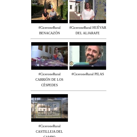
#CiceroneRural
#CiceroneRural HUÉVAR
BENACAZÓN
DEL ALJARAFE
#CiceroneRural
#CiceroneRural PILAS
CARRIÓN DE LOS
CÉSPEDES
#CiceroneRural
CASTILLEJA DEL