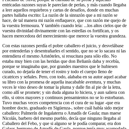
entricadas razones suyas le parecían de perlas, y más cuando llegaba
a leer aquellos requiebros y cartas de desafíos, donde en muchas
partes hallaba escrito: La razón de la sinrazón que a mi razón se
hace, de tal manera mi razón enflaquece, que con razón me quejo de
la vuestra fermosura. Y también cuando leía: ...los altos cielos que de
vuestra divinidad divinamente con las estrellas os fortifican, y os
hacen merecedora del merecimiento que merece la vuestra grandeza.
Con estas razones perdía el pobre caballero el juicio, y desvelábase
por entenderlas y desentrañarles el sentido, que no se lo sacara ni las
entendiera el mesmo Aristóteles, si resucitara para sólo ello. No
estaba muy bien con las heridas que don Belianís daba y recebía,
porque se imaginaba que, por grandes maestros que le hubiesen
curado, no dejaría de tener el rostro y todo el cuerpo lleno de
cicatrices y señales. Pero, con todo, alababa en su autor aquel acabar
su libro con la promesa de aquella inacabable aventura, y muchas
veces le vino deseo de tomar la pluma y dalle fin al pie de la letra,
como allí se promete; y sin duda alguna lo hiciera, y aun saliera con
ello, si otros mayores y continuos pensamientos no se lo estorbaran.
Tuvo muchas veces competencia con el cura de su lugar -que era
hombre docto, graduado en Sigüenza-, sobre cuál había sido mejor
caballero: Palmerín de Ingalaterra o Amadís de Gaula; mas maese
Nicolás, barbero del mesmo pueblo, decía que ninguno llegaba al
Caballero del Febo, y que si alguno se le podía comparar, era don
Galaor, hermano de Amadís de Gaula, porque tenía muy acomodada