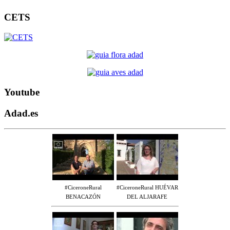
CETS
Youtube
Adad.es
#CiceroneRural
#CiceroneRural HUÉVAR
BENACAZÓN
DEL ALJARAFE