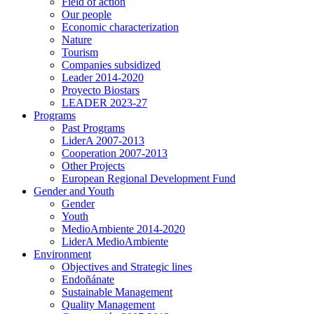
Field of action
Our people
Economic characterization
Nature
Tourism
Companies subsidized
Leader 2014-2020
Proyecto Biostars
LEADER 2023-27
Programs
Past Programs
LiderA 2007-2013
Cooperation 2007-2013
Other Projects
European Regional Development Fund
Gender and Youth
Gender
Youth
MedioAmbiente 2014-2020
LiderA MedioAmbiente
Environment
Objectives and Strategic lines
Endoñánate
Sustainable Management
Quality Management