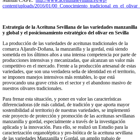
Manual CAPE:
http://www.aceitunasevillana.es/wp-
content/uploads/2016/01/00_Conocimiento_tradicional_en_el_olivar_
Estrategia de la Aceituna Sevillana de las variedades manzanilla
y global y el posicionamiento estratégico del olivar en Sevilla
La producción de las variedades de aceitunas tradicionales de la
comarca Aljarafe-Doñana, la manzanilla y la gordal, está siendo
sometida en los últimos años a una intensa competencia por parte de
producciones intensivas y mecanizadas, que alcanzan un valor más
competitivo en el mercado. Frente a la producción artesanal de estas
variedades, que son una verdadera seña de identidad en el territorio,
se imponen manejos intensivos más rentables, lo que está
provocando una grave crisis en el sector y el abandono masivo de
nuestros olivares tradicionales.
Para frenar esta situación, y poner en valor las características
diferenciadoras (de más calidad, de tradición y que aporta mayor
sostenibilidad al territorio) de nuestras variedades, se implementó
este proyecto de protección y promoción de las aceitunas sevillanas
manzanilla y gordal, especialmente a través de la investigación
aplicada y la innovación. Para ello, se realizó un Estudio para la
caracterización organoléptica y pro-biótica de la aceituna sevillana
de las variedades Manzanilla y Gordal, un amplio trabajo de