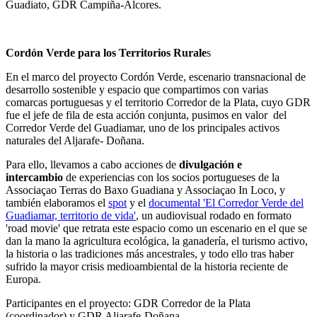
Guadiato, GDR Campiña-Alcores.
Cordón Verde para los Territorios Rurale
s
En el marco del proyecto Cordón Verde, escenario transnacional de
desarrollo sostenible y espacio que compartimos con varias
comarcas portuguesas y el territorio Corredor de la Plata, cuyo GDR
fue el jefe de fila de esta acción conjunta, pusimos en valor del
Corredor Verde del Guadiamar, uno de los principales activos
naturales del Aljarafe- Doñana.
Para ello, llevamos a cabo acciones de
divulgación e
intercambio
de experiencias con los socios portugueses de la
Associaçao Terras do Baxo Guadiana y Associaçao In Loco, y
también elaboramos el
spot
y el
documental 'El Corredor Verde del
Guadiamar, territorio de vida'
,
un audiovisual rodado en formato
'road movie' que retrata este espacio como un escenario en el que se
dan la mano la agricultura ecológica, la ganadería, el turismo activo,
la historia o las tradiciones más ancestrales, y todo ello tras haber
sufrido la mayor crisis medioambiental de la historia reciente de
Europa.
Participantes en el proyecto: GDR Corredor de la Plata
(coordinador) y GDR Aljarafe-Doñana