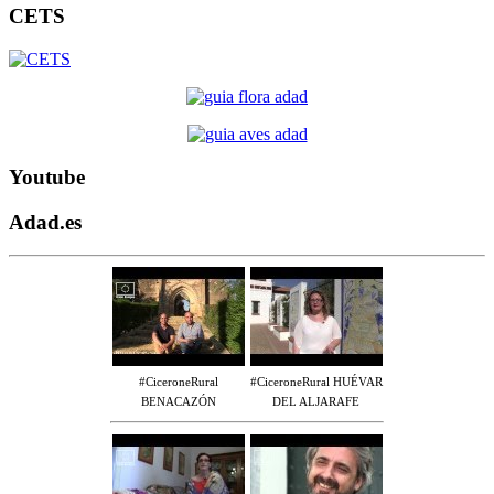
CETS
Youtube
Adad.es
#CiceroneRural
#CiceroneRural HUÉVAR
BENACAZÓN
DEL ALJARAFE