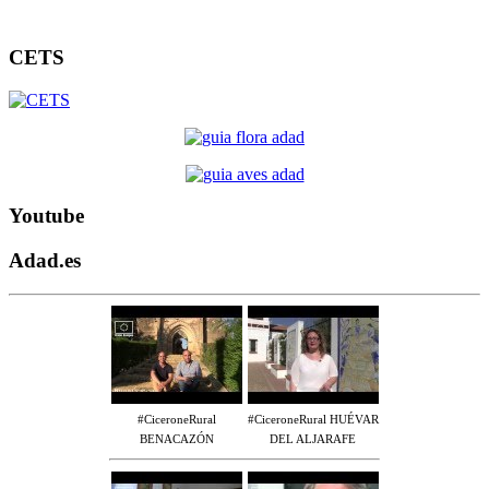
CETS
Youtube
Adad.es
#CiceroneRural
#CiceroneRural HUÉVAR
BENACAZÓN
DEL ALJARAFE