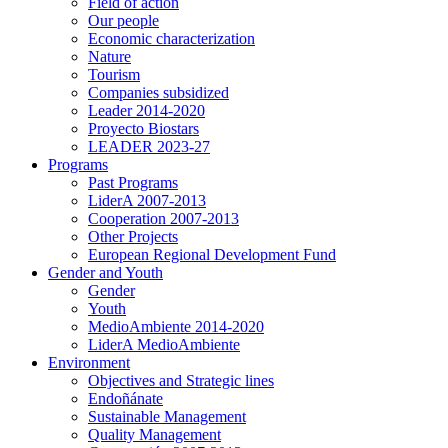
Field of action
Our people
Economic characterization
Nature
Tourism
Companies subsidized
Leader 2014-2020
Proyecto Biostars
LEADER 2023-27
Programs
Past Programs
LiderA 2007-2013
Cooperation 2007-2013
Other Projects
European Regional Development Fund
Gender and Youth
Gender
Youth
MedioAmbiente 2014-2020
LiderA MedioAmbiente
Environment
Objectives and Strategic lines
Endoñánate
Sustainable Management
Quality Management