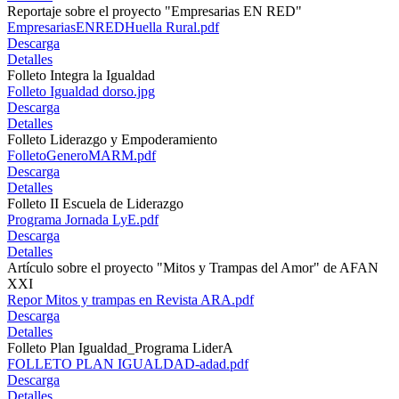
Reportaje sobre el proyecto "Empresarias EN RED"
EmpresariasENREDHuella Rural.pdf
Descarga
Detalles
Folleto Integra la Igualdad
Folleto Igualdad dorso.jpg
Descarga
Detalles
Folleto Liderazgo y Empoderamiento
FolletoGeneroMARM.pdf
Descarga
Detalles
Folleto II Escuela de Liderazgo
Programa Jornada LyE.pdf
Descarga
Detalles
Artículo sobre el proyecto "Mitos y Trampas del Amor" de AFAN
XXI
Repor Mitos y trampas en Revista ARA.pdf
Descarga
Detalles
Folleto Plan Igualdad_Programa LiderA
FOLLETO PLAN IGUALDAD-adad.pdf
Descarga
Detalles