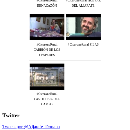
#CiceroneRural
#CiceroneRural HUÉVAR
BENACAZÓN
DEL ALJARAFE
#CiceroneRural
#CiceroneRural PILAS
CARRIÓN DE LOS
CÉSPEDES
#CiceroneRural
CASTILLEJA DEL
CAMPO
Twitter
Tweets por @Aljarafe_Donana