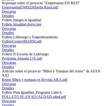
Reportaje sobre el proyecto "Empresarias EN RED"
EmpresariasENREDHuella Rural.pdf
Descarga
Detalles
Folleto Integra la Igualdad
Folleto Igualdad dorso.jpg
Descarga
Detalles
Folleto Liderazgo y Empoderamiento
FolletoGeneroMARM.pdf
Descarga
Detalles
Folleto II Escuela de Liderazgo
Programa Jornada LyE.pdf
Descarga
Detalles
Artículo sobre el proyecto "Mitos y Trampas del Amor" de AFAN
XXI
Repor Mitos y trampas en Revista ARA.pdf
Descarga
Detalles
Folleto Plan Igualdad_Programa LiderA
FOLLETO PLAN IGUALDAD-adad.pdf
Descarga
Detalles