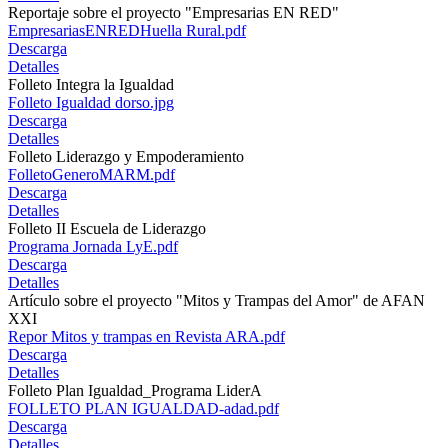
Reportaje sobre el proyecto "Empresarias EN RED"
EmpresariasENREDHuella Rural.pdf
Descarga
Detalles
Folleto Integra la Igualdad
Folleto Igualdad dorso.jpg
Descarga
Detalles
Folleto Liderazgo y Empoderamiento
FolletoGeneroMARM.pdf
Descarga
Detalles
Folleto II Escuela de Liderazgo
Programa Jornada LyE.pdf
Descarga
Detalles
Artículo sobre el proyecto "Mitos y Trampas del Amor" de AFAN
XXI
Repor Mitos y trampas en Revista ARA.pdf
Descarga
Detalles
Folleto Plan Igualdad_Programa LiderA
FOLLETO PLAN IGUALDAD-adad.pdf
Descarga
Detalles