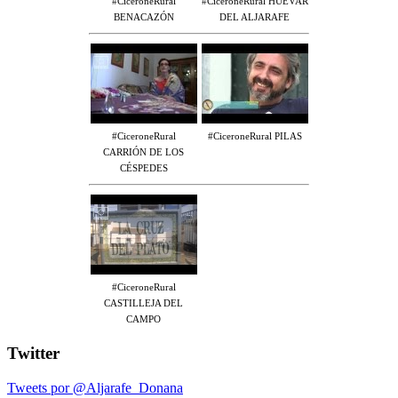
#CiceroneRural
#CiceroneRural HUÉVAR
BENACAZÓN
DEL ALJARAFE
#CiceroneRural
#CiceroneRural PILAS
CARRIÓN DE LOS
CÉSPEDES
#CiceroneRural
CASTILLEJA DEL
CAMPO
Twitter
Tweets por @Aljarafe_Donana