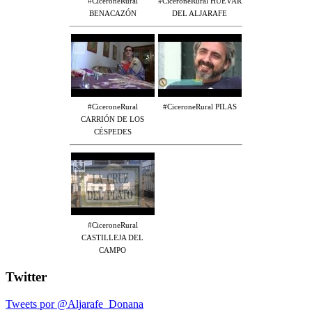
#CiceroneRural
#CiceroneRural HUÉVAR
BENACAZÓN
DEL ALJARAFE
#CiceroneRural
#CiceroneRural PILAS
CARRIÓN DE LOS
CÉSPEDES
#CiceroneRural
CASTILLEJA DEL
CAMPO
Twitter
Tweets por @Aljarafe_Donana