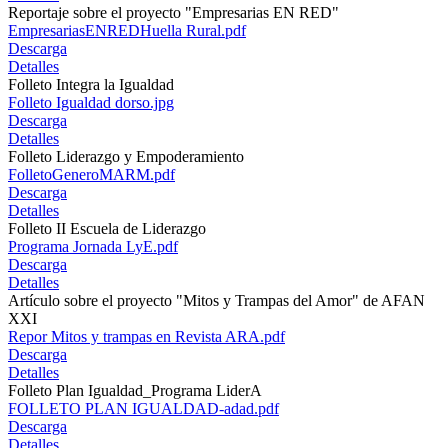
Reportaje sobre el proyecto "Empresarias EN RED"
EmpresariasENREDHuella Rural.pdf
Descarga
Detalles
Folleto Integra la Igualdad
Folleto Igualdad dorso.jpg
Descarga
Detalles
Folleto Liderazgo y Empoderamiento
FolletoGeneroMARM.pdf
Descarga
Detalles
Folleto II Escuela de Liderazgo
Programa Jornada LyE.pdf
Descarga
Detalles
Artículo sobre el proyecto "Mitos y Trampas del Amor" de AFAN
XXI
Repor Mitos y trampas en Revista ARA.pdf
Descarga
Detalles
Folleto Plan Igualdad_Programa LiderA
FOLLETO PLAN IGUALDAD-adad.pdf
Descarga
Detalles