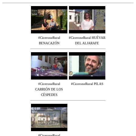
#CiceroneRural
#CiceroneRural HUÉVAR
BENACAZÓN
DEL ALJARAFE
#CiceroneRural
#CiceroneRural PILAS
CARRIÓN DE LOS
CÉSPEDES
#CiceroneRural