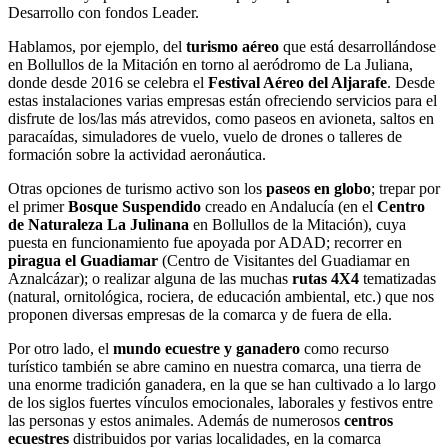
Desarrollo con fondos Leader.
Hablamos, por ejemplo, del
turismo aéreo
que está desarrollándose
en Bollullos de la Mitación en torno al aeródromo de La Juliana,
donde desde 2016 se celebra el
Festival Aéreo del Aljarafe
. Desde
estas instalaciones varias empresas están ofreciendo servicios para el
disfrute de los/las más atrevidos, como paseos en avioneta, saltos en
paracaídas, simuladores de vuelo, vuelo de drones o talleres de
formación sobre la actividad aeronáutica.
Otras opciones de turismo activo son los
paseos en globo
; trepar por
el primer
Bosque Suspendido
creado en Andalucía (en el
Centro
de Naturaleza La Julinana
en Bollullos de la Mitación), cuya
puesta en funcionamiento fue apoyada por ADAD; recorrer en
piragua el Guadiamar
(Centro de Visitantes del Guadiamar en
Aznalcázar); o realizar alguna de las muchas
rutas 4X4
tematizadas
(natural, ornitológica, rociera, de educación ambiental, etc.) que nos
proponen diversas empresas de la comarca y de fuera de ella.
Por otro lado, el
mundo ecuestre y ganadero
como recurso
turístico también se abre camino en nuestra comarca, una tierra de
una enorme tradición ganadera, en la que se han cultivado a lo largo
de los siglos fuertes vínculos emocionales, laborales y festivos entre
las personas y estos animales. Además de numerosos
centros
ecuestres
distribuidos por varias localidades, en la comarca