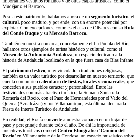
importantes vestigios romanos y de otras etapas artísticas, como el
Mudéjar o el Barroco.
Pese a este patrimonio, hablamos ahora de un
segmento turístico
, el
cultural
, poco maduro, y por ende, con un enorme potencial por
explotar. Con excepciones, como es el caso de Olivares con su
Ruta
del Conde Duque
y su
Mercado Barroco.
También en nuestra comarca, concretamente el La Puebla del Río,
hallamos otros ejemplos de turista histórico y cultural, como el
Museo de la Autonomía Andaluza
, un espacio dedicado a la
historia de Andalucía localizado en la que fuera casa de Blas Infante.
El
patrimonio festivo
, muy vinculado a tradiciones religiosas,
también es un valor turístico por desarrollar en nuestro territorio, que
cuenta con un rico
calendario de fiestas, locales y comarcales
, que
conceden a sus pueblos carácter y personalidad. Entre las
festividades con más atractivo turístico, la Semana Santa o la
Romería del Rocío, con el Paso de Hermandades por el Vado del
Quema (Aznalcázar) y por Villamanrique, esta última declarada
Fiesta de Interés Turístico de Andalucía.
En realidad, el Rocío convierte a nuestra comarca en un lugar de
paso y peregrinaje durante todo el año. De ahí la importancia de
iniciativas turísticas como el
Centro Etnográfico ‘Camino del
Rocío’
en Villamanrique de la Condesa, un espacio museístico sobre