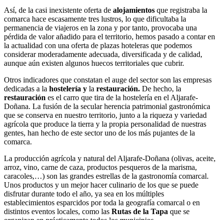
Así, de la casi inexistente oferta de
alojamientos
que registraba la
comarca hace escasamente tres lustros, lo que dificultaba la
permanencia de viajeros en la zona y por tanto, provocaba una
pérdida de valor añadido para el territorio, hemos pasado a contar en
la actualidad con una oferta de plazas hoteleras que podemos
considerar moderadamente adecuada, diversificada y de calidad,
aunque aún existen algunos huecos territoriales que cubrir.
Otros indicadores que constatan el auge del sector son las empresas
dedicadas a la
hostelería y
la
restauración.
De hecho, la
restauración
es el carro que tira de la hostelería en el Aljarafe-
Doñana. La fusión de la secular herencia patrimonial gastronómica
que se conserva en nuestro territorio, junto a la riqueza y variedad
agrícola que produce la tierra y la propia personalidad de nuestras
gentes, han hecho de este sector uno de los más pujantes de la
comarca.
La producción agrícola y natural del Aljarafe-Doñana (olivas, aceite,
arroz, vino, carne de caza, productos pesqueros de la marisma,
caracoles,…) son las grandes estrellas de la gastronomía comarcal.
Unos productos y un mejor hacer culinario de los que se puede
disfrutar durante todo el año, ya sea en los múltiples
establecimientos esparcidos por toda la geografía comarcal o en
distintos eventos locales, como las
Rutas de la Tapa
que se