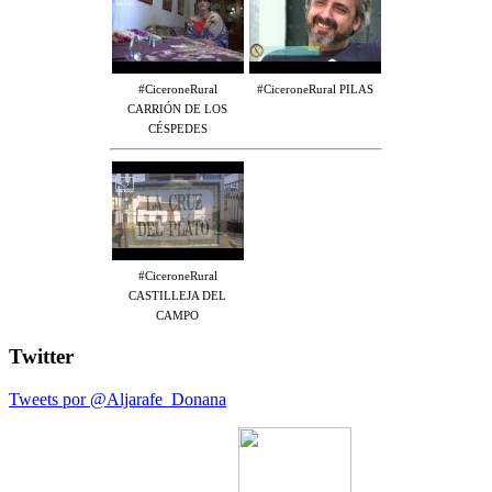
#CiceroneRural
#CiceroneRural PILAS
CARRIÓN DE LOS
CÉSPEDES
#CiceroneRural
CASTILLEJA DEL
CAMPO
Twitter
Tweets por @Aljarafe_Donana