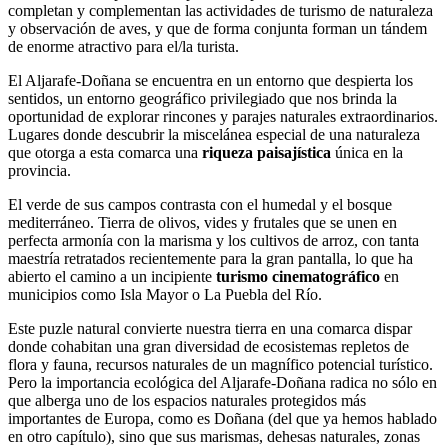
completan y complementan las actividades de turismo de naturaleza
y observación de aves, y que de forma conjunta forman un tándem
de enorme atractivo para el/la turista.
El Aljarafe-Doñana se encuentra en un entorno que despierta los
sentidos, un entorno geográfico privilegiado que nos brinda la
oportunidad de explorar rincones y parajes naturales extraordinarios.
Lugares donde descubrir la miscelánea especial de una naturaleza
que otorga a esta comarca una
riqueza paisajística
única en la
provincia.
El verde de sus campos contrasta con el humedal y el bosque
mediterráneo. Tierra de olivos, vides y frutales que se unen en
perfecta armonía con la marisma y los cultivos de arroz, con tanta
maestría retratados recientemente para la gran pantalla, lo que ha
abierto el camino a un incipiente
turismo cinematográfico
en
municipios como Isla Mayor o La Puebla del Río.
Este puzle natural convierte nuestra tierra en una comarca dispar
donde cohabitan una gran diversidad de ecosistemas repletos de
flora y fauna, recursos naturales de un magnífico potencial turístico.
Pero la importancia ecológica del Aljarafe-Doñana radica no sólo en
que alberga uno de los espacios naturales protegidos más
importantes de Europa, como es Doñana (del que ya hemos hablado
en otro capítulo), sino que sus marismas, dehesas naturales, zonas