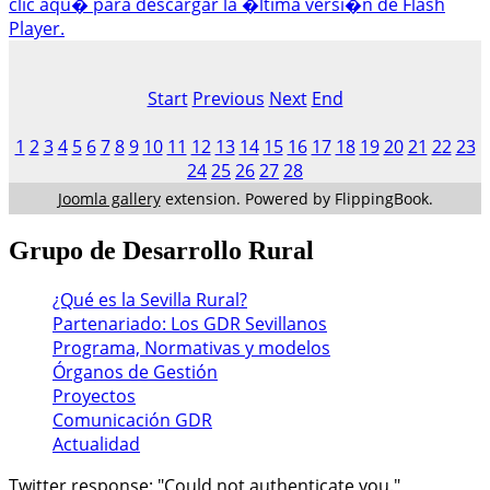
clic aqu� para descargar la �ltima versi�n de Flash
Player.
Start
Previous
Next
End
1
2
3
4
5
6
7
8
9
10
11
12
13
14
15
16
17
18
19
20
21
22
23
24
25
26
27
28
Joomla gallery
extension. Powered by FlippingBook.
Grupo
de Desarrollo Rural
¿Qué es la Sevilla Rural?
Partenariado: Los GDR Sevillanos
Programa, Normativas y modelos
Órganos de Gestión
Proyectos
Comunicación GDR
Actualidad
Twitter response: "Could not authenticate you."