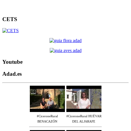
CETS
Youtube
Adad.es
#CiceroneRural
#CiceroneRural HUÉVAR
BENACAZÓN
DEL ALJARAFE