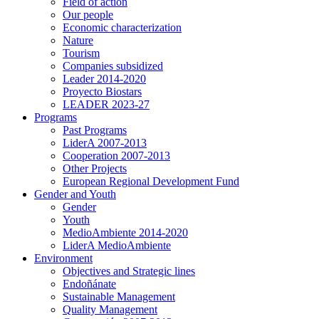
Field of action
Our people
Economic characterization
Nature
Tourism
Companies subsidized
Leader 2014-2020
Proyecto Biostars
LEADER 2023-27
Programs
Past Programs
LiderA 2007-2013
Cooperation 2007-2013
Other Projects
European Regional Development Fund
Gender and Youth
Gender
Youth
MedioAmbiente 2014-2020
LiderA MedioAmbiente
Environment
Objectives and Strategic lines
Endoñánate
Sustainable Management
Quality Management