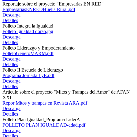
Reportaje sobre el proyecto "Empresarias EN RED"
EmpresariasENREDHuella Rural.pdf
Descarga
Detalles
Folleto Integra la Igualdad
Folleto Igualdad dorso.jpg
Descarga
Detalles
Folleto Liderazgo y Empoderamiento
FolletoGeneroMARM.pdf
Descarga
Detalles
Folleto II Escuela de Liderazgo
Programa Jornada LyE.pdf
Descarga
Detalles
Artículo sobre el proyecto "Mitos y Trampas del Amor" de AFAN
XXI
Repor Mitos y trampas en Revista ARA.pdf
Descarga
Detalles
Folleto Plan Igualdad_Programa LiderA
FOLLETO PLAN IGUALDAD-adad.pdf
Descarga
Detalles