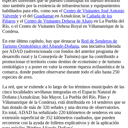
especies diferentes que se pueden contemplar en nuestro territorio
sino también por la existencia de infraestructuras y equipamientos
habilitados para ello, como son el
Centro de Visitantes José Antonio
Valverde
y el del
Guadiamar
en Aznalcázar, la
Cañada de los
Pájaros
y el
Centro de Visitantes Dehesa de Abajo
en La Puebla del
Río, o el Centro de Visitantes Dehesa Boyal en Villamanrique de la
Condesa.
En este último capítulo, hay que destacar la
Red de Senderos de
Turismo Ornitológico del Aljarafe-Doñana
, una iniciativa liderada
por ADAD (subvencionada con fondos del anterior programa de
desarrollo rural y la Consejería de Turismo) que ha contribuido a
promocionar el territorio como destino de ecoturismo y de turismo
ornitológico y a poner en valor la enorme riqueza avifaunística de la
comarca, donde pueden observarse durante todo el año hasta 250
especies de aves.
La red, que se extiende a lo largo de los términos municipales de las
cinco localidades sevillanas integradas en el Espacio Natural de
Doñana (Aznalcázar, Isla Mayor, La Puebla del Río, Pilas y
Villamanrique de la Condesa), está distribuida en 14 senderos que se
han dotado de más de 320 señales y una decena de observatorios.
En total, ADAD ha señalizado 220 kilómetros de senderos en una
extensión superficial de 352 kilómetros cuadrados, que pueden
recorrerse con la ayuda de folletos explicativos y de la aplicación
para móviles 'Birding Aljarafe-Doñana'.