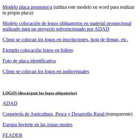
Modelo placa promotor/a
(utiliza este modelo en word para realizar
tu propia placa)
Modelo colocación de logos obligatorios en material promocional
realizado para un proyecto subvencionado por ADAD
Cómo se colocan los logos en inscripciones, hoja de firmas, etc.
Ejemplo colocación logos en folleto
Foto de placa identificativa
Cómo se colocan los logos en audiovisuales
LOGOS (descárgate los logos obigatorios)
ADAD
Consejería de Agricultura, Pesca y Desarrollo Rural
(transparente)
Europa Invierte en las zonas rurales
FEADER