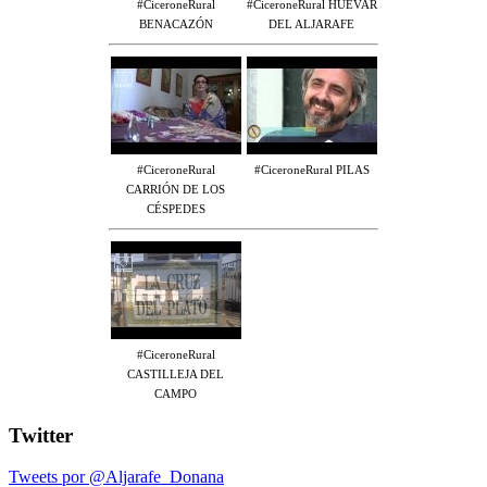
#CiceroneRural
#CiceroneRural HUÉVAR
BENACAZÓN
DEL ALJARAFE
#CiceroneRural
#CiceroneRural PILAS
CARRIÓN DE LOS
CÉSPEDES
#CiceroneRural
CASTILLEJA DEL
CAMPO
Twitter
Tweets por @Aljarafe_Donana