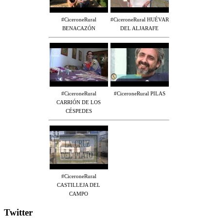
#CiceroneRural
#CiceroneRural HUÉVAR
BENACAZÓN
DEL ALJARAFE
#CiceroneRural
#CiceroneRural PILAS
CARRIÓN DE LOS
CÉSPEDES
#CiceroneRural
CASTILLEJA DEL
CAMPO
Twitter