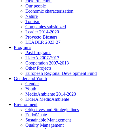
Field of action
Our people
Economic characterization
Nature
Tourism
Companies subsidized
Leader 2014-2020
Proyecto Biostars
LEADER 2023-27
Programs
Past Programs
LiderA 2007-2013
Cooperation 2007-2013
Other Projects
European Regional Development Fund
Gender and Youth
Gender
Youth
MedioAmbiente 2014-2020
LiderA MedioAmbiente
Environment
Objectives and Strategic lines
Endoñánate
Sustainable Management
Quality Management