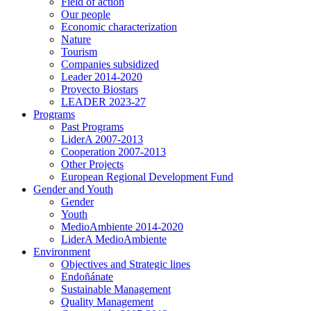
Field of action
Our people
Economic characterization
Nature
Tourism
Companies subsidized
Leader 2014-2020
Proyecto Biostars
LEADER 2023-27
Programs
Past Programs
LiderA 2007-2013
Cooperation 2007-2013
Other Projects
European Regional Development Fund
Gender and Youth
Gender
Youth
MedioAmbiente 2014-2020
LiderA MedioAmbiente
Environment
Objectives and Strategic lines
Endoñánate
Sustainable Management
Quality Management