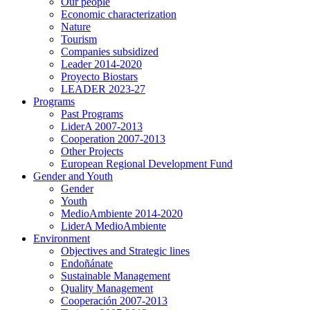
Our people
Economic characterization
Nature
Tourism
Companies subsidized
Leader 2014-2020
Proyecto Biostars
LEADER 2023-27
Programs
Past Programs
LiderA 2007-2013
Cooperation 2007-2013
Other Projects
European Regional Development Fund
Gender and Youth
Gender
Youth
MedioAmbiente 2014-2020
LiderA MedioAmbiente
Environment
Objectives and Strategic lines
Endoñánate
Sustainable Management
Quality Management
Cooperación 2007-2013