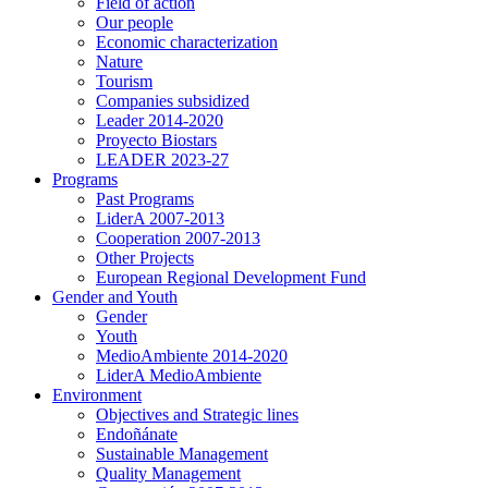
Field of action
Our people
Economic characterization
Nature
Tourism
Companies subsidized
Leader 2014-2020
Proyecto Biostars
LEADER 2023-27
Programs
Past Programs
LiderA 2007-2013
Cooperation 2007-2013
Other Projects
European Regional Development Fund
Gender and Youth
Gender
Youth
MedioAmbiente 2014-2020
LiderA MedioAmbiente
Environment
Objectives and Strategic lines
Endoñánate
Sustainable Management
Quality Management