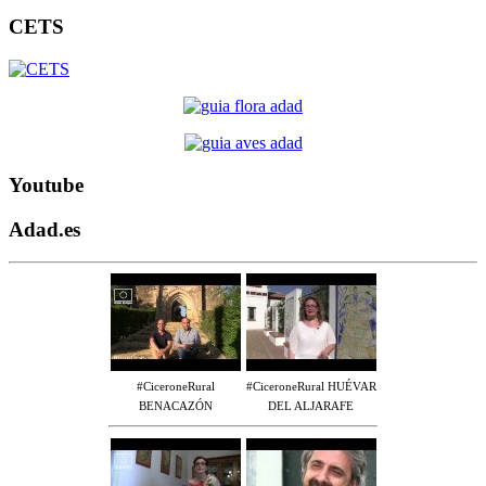
CETS
Youtube
Adad.es
#CiceroneRural
#CiceroneRural HUÉVAR
BENACAZÓN
DEL ALJARAFE