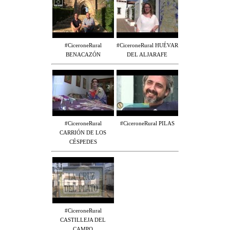
#CiceroneRural
#CiceroneRural HUÉVAR
BENACAZÓN
DEL ALJARAFE
#CiceroneRural
#CiceroneRural PILAS
CARRIÓN DE LOS
CÉSPEDES
#CiceroneRural
CASTILLEJA DEL
CAMPO