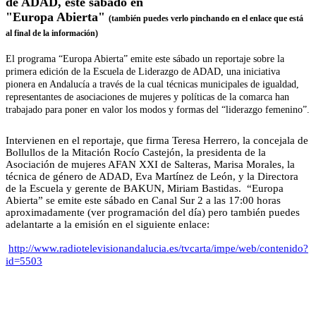
de ADAD, este sábado en
"Europa Abierta"
(también puedes verlo pinchando en el enlace que está
al final de la información)
El programa “Europa Abierta” emite este sábado un reportaje sobre la
primera edición de la Escuela de Liderazgo de ADAD, una iniciativa
pionera en Andalucía a través de la cual técnicas municipales de igualdad,
representantes de asociaciones de mujeres y políticas de la comarca han
trabajado para poner en valor los modos y formas del “liderazgo femenino”.
Intervienen en el reportaje, que firma Teresa Herrero, la concejala de
Bollullos de la Mitación Rocío Castejón, la presidenta de la
Asociación de mujeres AFAN XXI de Salteras, Marisa Morales, la
técnica de género de ADAD, Eva Martínez de León, y la Directora
de la Escuela y gerente de BAKUN, Miriam Bastidas.
“Europa
Abierta” se emite este sábado en Canal Sur 2 a las 17:00 horas
aproximadamente (ver programación del día) pero también puedes
adelantarte a la emisión en el siguiente enlace:
http://www.radiotelevisionandalucia.es/tvcarta/impe/web/contenido?
id=5503