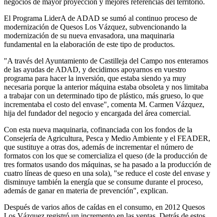
negocios de mayor proyección y mejores referencias del territorio.
El Programa LiderA de ADAD se sumó al continuo proceso de
modernización de Quesos Los Vázquez, subvencionando la
modernización de su nueva envasadora, una maquinaria
fundamental en la elaboración de este tipo de productos.
"A través del Ayuntamiento de Castilleja del Campo nos enteramos
de las ayudas de ADAD, y decidimos apoyarnos en vuestro
programa para hacer la inversión, que estaba siendo ya muy
necesaria porque la anterior máquina estaba obsoleta y nos limitaba
a trabajar con un determinado tipo de plástico, más grueso, lo que
incrementaba el costo del envase", comenta M. Carmen Vázquez,
hija del fundador del negocio y encargada del área comercial.
Con esta nueva maquinaria, cofinanciada con los fondos de la
Consejería de Agricultura, Pesca y Medio Ambiente y el FEADER,
que sustituye a otras dos, además de incrementar el número de
formatos con los que se comercializa el queso (de la producción de
tres formatos usando dos máquinas, se ha pasado a la producción de
cuatro líneas de queso en una sola), "se reduce el coste del envase y
disminuye también la energía que se consume durante el proceso,
además de ganar en materia de prevención", explican.
Después de varios años de caídas en el consumo, en 2012 Quesos
Los Vázquez registró un incremento en las ventas. Detrás de estos