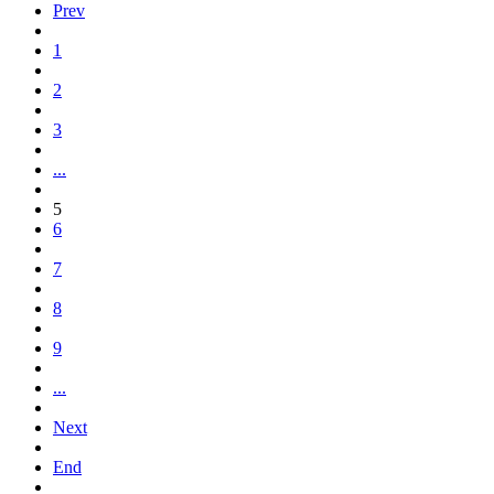
Prev
1
2
3
...
5
6
7
8
9
...
Next
End