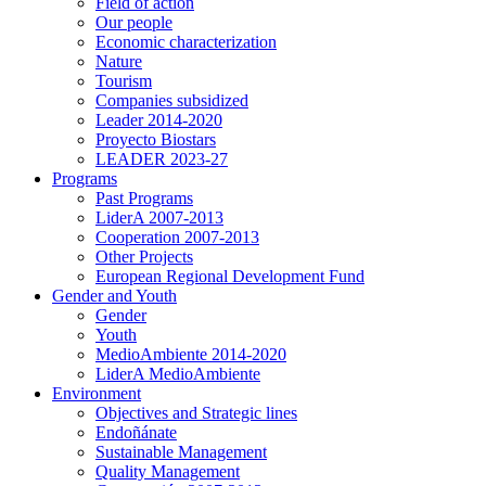
Field of action
Our people
Economic characterization
Nature
Tourism
Companies subsidized
Leader 2014-2020
Proyecto Biostars
LEADER 2023-27
Programs
Past Programs
LiderA 2007-2013
Cooperation 2007-2013
Other Projects
European Regional Development Fund
Gender and Youth
Gender
Youth
MedioAmbiente 2014-2020
LiderA MedioAmbiente
Environment
Objectives and Strategic lines
Endoñánate
Sustainable Management
Quality Management