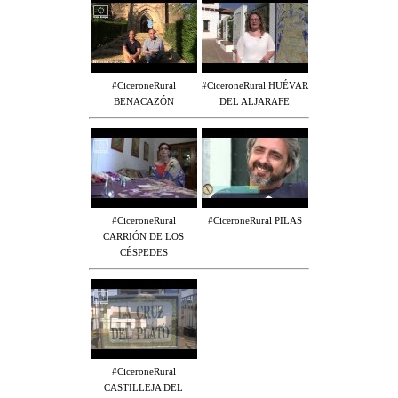
#CiceroneRural
#CiceroneRural HUÉVAR
BENACAZÓN
DEL ALJARAFE
#CiceroneRural
#CiceroneRural PILAS
CARRIÓN DE LOS
CÉSPEDES
#CiceroneRural
CASTILLEJA DEL