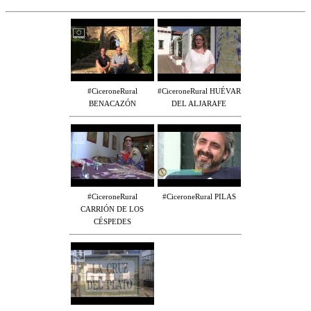
#CiceroneRural
#CiceroneRural HUÉVAR
BENACAZÓN
DEL ALJARAFE
#CiceroneRural
#CiceroneRural PILAS
CARRIÓN DE LOS
CÉSPEDES