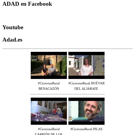
ADAD en Facebook
Youtube
Adad.es
#CiceroneRural
#CiceroneRural HUÉVAR
BENACAZÓN
DEL ALJARAFE
#CiceroneRural
#CiceroneRural PILAS
CARRIÓN DE LOS